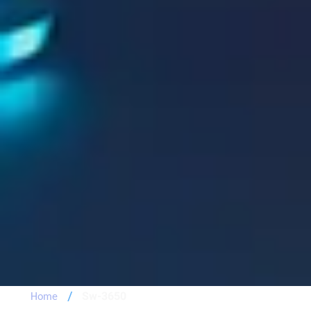
/
Sw-3650
Home